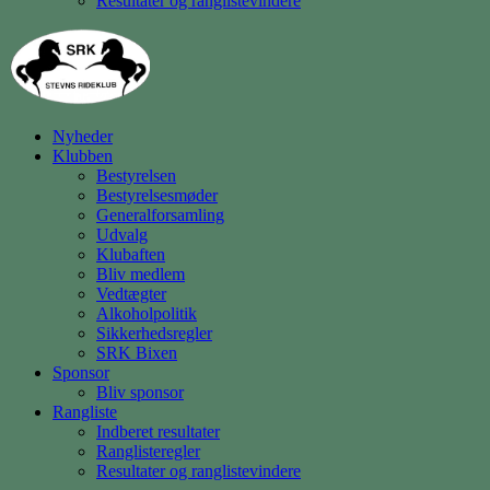
Resultater og ranglistevindere
Nyheder
Klubben
Bestyrelsen
Bestyrelsesmøder
Generalforsamling
Udvalg
Klubaften
Bliv medlem
Vedtægter
Alkoholpolitik
Sikkerhedsregler
SRK Bixen
Sponsor
Bliv sponsor
Rangliste
Indberet resultater
Ranglisteregler
Resultater og ranglistevindere