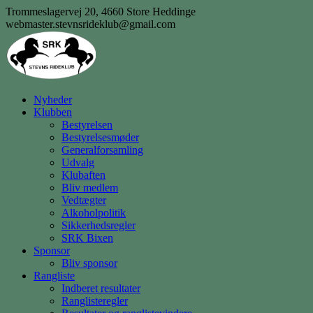
Skip
Trommeslagervej 20, 4660 Store Heddinge
to
webmaster.stevnsrideklub@gmail.com
content
Nyheder
Klubben
Bestyrelsen
Bestyrelsesmøder
Generalforsamling
Udvalg
Klubaften
Bliv medlem
Vedtægter
Alkoholpolitik
Sikkerhedsregler
SRK Bixen
Sponsor
Bliv sponsor
Rangliste
Indberet resultater
Ranglisteregler