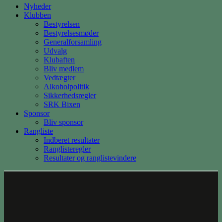
Nyheder
Klubben
Bestyrelsen
Bestyrelsesmøder
Generalforsamling
Udvalg
Klubaften
Bliv medlem
Vedtægter
Alkoholpolitik
Sikkerhedsregler
SRK Bixen
Sponsor
Bliv sponsor
Rangliste
Indberet resultater
Ranglisteregler
Resultater og ranglistevindere