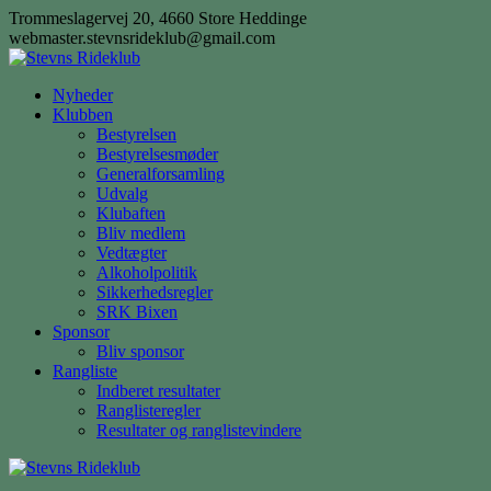
Skip
Trommeslagervej 20, 4660 Store Heddinge
to
webmaster.stevnsrideklub@gmail.com
content
Nyheder
Klubben
Bestyrelsen
Bestyrelsesmøder
Generalforsamling
Udvalg
Klubaften
Bliv medlem
Vedtægter
Alkoholpolitik
Sikkerhedsregler
SRK Bixen
Sponsor
Bliv sponsor
Rangliste
Indberet resultater
Ranglisteregler
Resultater og ranglistevindere