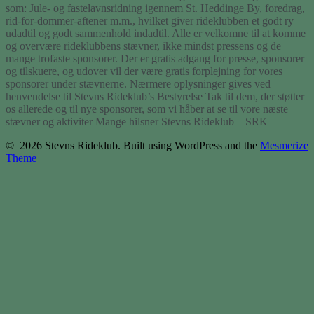
som: Jule- og fastelavnsridning igennem St. Heddinge By, foredrag,
rid-for-dommer-aftener m.m., hvilket giver rideklubben et godt ry
udadtil og godt sammenhold indadtil. Alle er velkomne til at komme
og overvære rideklubbens stævner, ikke mindst pressens og de
mange trofaste sponsorer. Der er gratis adgang for presse, sponsorer
og tilskuere, og udover vil der være gratis forplejning for vores
sponsorer under stævnerne. Nærmere oplysninger gives ved
henvendelse til Stevns Rideklub’s Bestyrelse Tak til dem, der støtter
os allerede og til nye sponsorer, som vi håber at se til vore næste
stævner og aktiviter Mange hilsner Stevns Rideklub – SRK
© 2026 Stevns Rideklub. Built using WordPress and the
Mesmerize
Theme