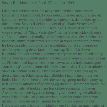
Stevns Rideklub blev stiftet d. 27. oktober 1999.
I dag har rideklubben en del aktive medlemmer, som primært
kommer fra lokalområdet. I vores rideklub er der motionryttere og
konkurrenceryttere samt forældre og ægtefæller, der bakker op om
rideklubben. Stevns Rideklub holder til på ”Stald Vesterskov”,
Trommeslagervej 20, 4660 St. Heddinge. Udover at vi afholder
vores stævner på ”Stald Vesterskov”, så har Stevns Rideklub også
en fast klubaften med mulighed for benyttelse af stedets ridehus for
klubbens aktive medlemmer. De fleste af vores sponsorer kommer
fra lokalområdet. Sponsorerne får mulighed for at synliggøre sig
overfor ryttere og deres familie fra nær og fjern. Når Stevns
Rideklub afholder stævner, kommer der ryttere fra hele Sjælland og
Øerne. Stevns Rideklub prøver at tydeliggøre vores sponsorer i form
af: Plakater, med logoer, ved navns nævnelse via højtaleranlægget
samt links på vores hjemmeside, hvis dette ønskes. Hvert år afholder
Stevns Rideklub ca tre klubstævner dvs tre springstævner og tre
dressurstævner. Klubmesterskab afholdes i juni måned, hvor der
findes klubmestre i henholdsvis dressur og spring for både pony og
hest. Af og til afholdes både spring og dressur i samme weekend, for
på denne måde, at trække flere forskellige equipager til Stevns.
Årets sidste stævne ligger omkring august måned, og der afholdes
vores årlige finale i stevnsmesterskab, hvor der findes fire stevns
mestre; to i dressur og to i spring for henholdsvis pony og hest.
Udover stævner afholder rideklubben også sociale arrangementer så