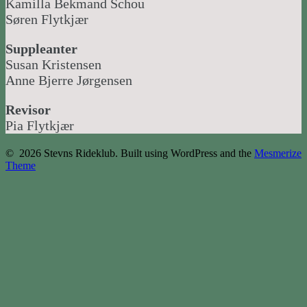
Kamilla Bekmand Schou
Søren Flytkjær
Suppleanter
Susan Kristensen
Anne Bjerre Jørgensen
Revisor
Pia Flytkjær
© 2026 Stevns Rideklub. Built using WordPress and the
Mesmerize
Theme