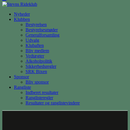
Nyheder
Klubben
Bestyrelsen
Bestyrelsesmøder
Generalforsamling
Udvalg
Klubaften
Bliv medlem
Vedtægter
Alkoholpolitik
Sikkerhedsregler
SRK Bixen
Sponsor
Bliv sponsor
Rangliste
Indberet resultater
Ranglisteregler
Resultater og ranglistevindere