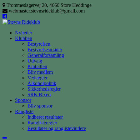
Skip
Trommeslagervej 20, 4660 Store Heddinge
to
webmaster.stevnsrideklub@gmail.com
content
Nyheder
Klubben
Bestyrelsen
Bestyrelsesmøder
Generalforsamling
Udvalg
Klubaften
Bliv medlem
Vedtægter
Alkoholpolitik
Sikkerhedsregler
SRK Bixen
Sponsor
Bliv sponsor
Rangliste
Indberet resultater
Ranglisteregler
Resultater og ranglistevindere