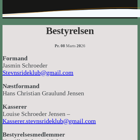
Bestyrelsen
Pr. 08
Marts
20
26
Formand
Jasmin Schroeder
Stevnsrideklub@gmail.com
Næstformand
Hans Christian Graulund Jensen
Kasserer
Louise Schroeder Jensen –
Kasserer.stevnsrideklub@gmail.com
Bestyrelsesmedlemmer