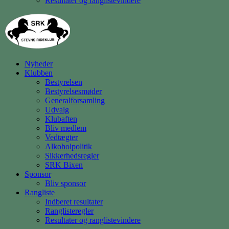
Resultater og ranglistevindere
Nyheder
Klubben
Bestyrelsen
Bestyrelsesmøder
Generalforsamling
Udvalg
Klubaften
Bliv medlem
Vedtægter
Alkoholpolitik
Sikkerhedsregler
SRK Bixen
Sponsor
Bliv sponsor
Rangliste
Indberet resultater
Ranglisteregler
Resultater og ranglistevindere