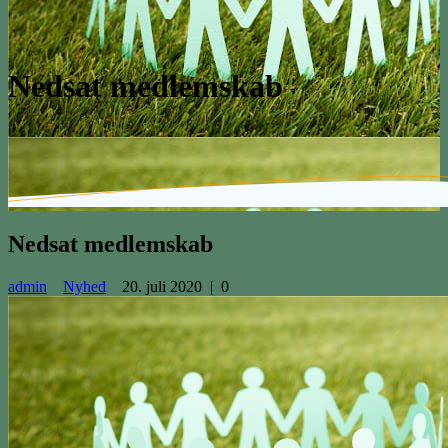
Nedsat medlemskab
Nedsat medlemskab
admin
Nyhed
20. juli 2020
|
0