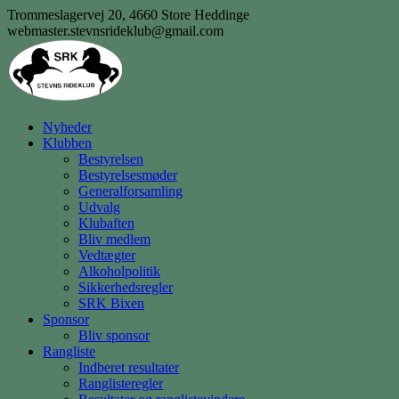
Skip
Trommeslagervej 20, 4660 Store Heddinge
to
webmaster.stevnsrideklub@gmail.com
content
Nyheder
Klubben
Bestyrelsen
Bestyrelsesmøder
Generalforsamling
Udvalg
Klubaften
Bliv medlem
Vedtægter
Alkoholpolitik
Sikkerhedsregler
SRK Bixen
Sponsor
Bliv sponsor
Rangliste
Indberet resultater
Ranglisteregler