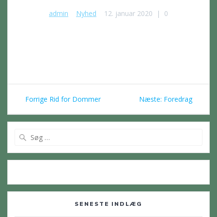
admin
Nyhed
12. januar 2020
|
0
Indlægsnavigation
Forrige
Næste
Forrige
Rid for Dommer
Næste:
Foredrag
indlæg:
indlæg:
Søg
efter:
SENESTE INDLÆG